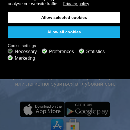
СЛУШАЙТЕ
БЕСПЛАТНО
КРУГЛОСУТОЧНО НА
200+ каналов
Бесконечное прослушивание
Бесплатно
ВСЕХ УСТРОЙСТВАХ,
ДАЖЕ ОФЛАЙН.
ПРЕМИУМ-ПЛАНЫ
700+ музыкальных каналов
Наслаждайтесь Calm Radio в любое время и в
Музыка без рекламы
любом месте, даже офлайн. Благодаря
Микшер звуковых пейзажей
тщательно подобранной музыке, звукам природы
Расширенный плейлист
HD-аудио
и расслабляющей атмосфере вы сможете
Запросить
сосредоточиться, расслабиться, медитировать
или легко погрузиться в глубокий сон.