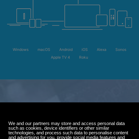
Windows
macOS
Android
iOS
Alexa
Sonos
Apple TV 4
Roku
Летняя распродажа
Сэкономьте до
50%
на подписке.