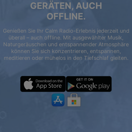
GERÄTEN, AUCH
OFFLINE.
Genießen Sie Ihr Calm Radio-Erlebnis jederzeit und
überall – auch offline. Mit ausgewählter Musik,
Naturgeräuschen und entspannender Atmosphäre
können Sie sich konzentrieren, entspannen,
meditieren oder mühelos in den Tiefschlaf gleiten.