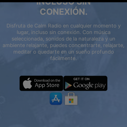
INCLUSO SIN
CONEXIÓN.
Disfruta de Calm Radio en cualquier momento y
lugar, incluso sin conexión. Con música
seleccionada, sonidos de la naturaleza y un
ambiente relajante, puedes concentrarte, relajarte,
meditar o quedarte en un sueño profundo
fácilmente.