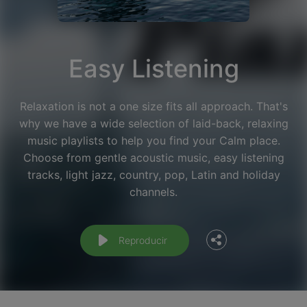
Easy Listening
Relaxation is not a one size fits all approach. That's
why we have a wide selection of laid-back, relaxing
music playlists to help you find your Calm place.
Choose from gentle acoustic music, easy listening
Facebook
tracks, light jazz, country, pop, Latin and holiday
channels.
Twitter
Reproducir