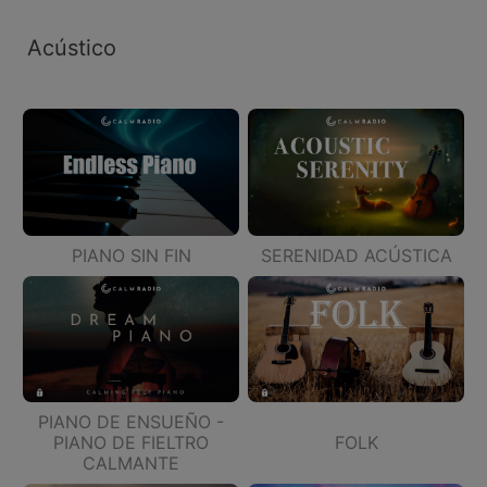
Acústico
PIANO SIN FIN
SERENIDAD ACÚSTICA
PIANO DE ENSUEÑO -
PIANO DE FIELTRO
FOLK
CALMANTE