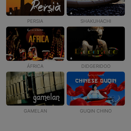
PERSIA
SHAKUHACHI
ÁFRICA
DIDGERIDOO
GAMELAN
GUQIN CHINO