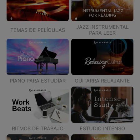
JAZZ INSTRUMENTAL
TEMAS DE PELÍCULAS
PARA LEER
PIANO PARA ESTUDIAR
GUITARRA RELAJANTE
RITMOS DE TRABAJO
ESTUDIO INTENSO