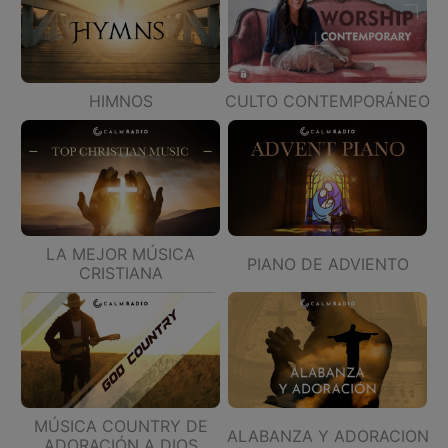
HIMNOS
CULTO CONTEMPORÁNEO
LA MEJOR MÚSICA
PIANO DE ADVIENTO
CRISTIANA
MÚSICA COUNTRY DE
ALABANZA Y ADORACION
ADORACIÓN A DIOS