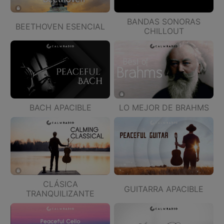
BANDAS SONORAS
BEETHOVEN ESENCIAL
CHILLOUT
BACH APACIBLE
LO MEJOR DE BRAHMS
CLÁSICA
GUITARRA APACIBLE
TRANQUILIZANTE