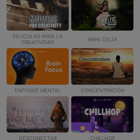
PELÍCULAS PARA LA
ARPA CELTA
CREATIVIDAD
ENFOQUE MENTAL
CONCENTRACIÓN
DESCONECTAR
CHILLHOP