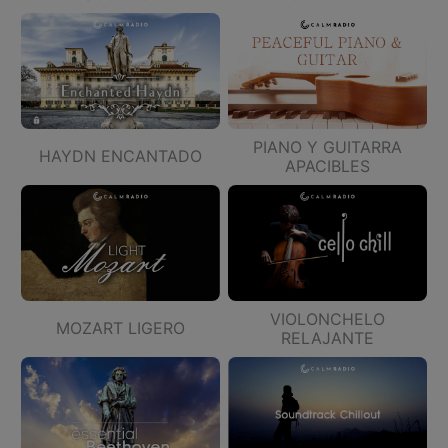
PIANO Y GUITARRA
HAYDN ENCANTADO
APACIBLES
VIOLONCHELO
MOZART LIGERO
RELAJANTE