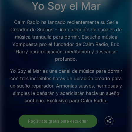
Yo Soy el Mar
Calm Radio ha lanzado recientemente su Serie
Creador de Sueños - una colección de canales de
música tranquila para dormir. Escuche música
compuesta pro el fundador de Calm Radio, Eric
Harry para relajación, meditación y descanso
profundo.
Yo Soy el Mar es una canal de música para dormir
con tres increíbles horas de duración creado para
un sueño reparador. Armonías suaves, hermosas y
Facebook
simples le bañarán y acariciarán hacia un sueño
continuo. Exclusivo para Calm Radio.
Twitter
Regístrate gratis para escuchar