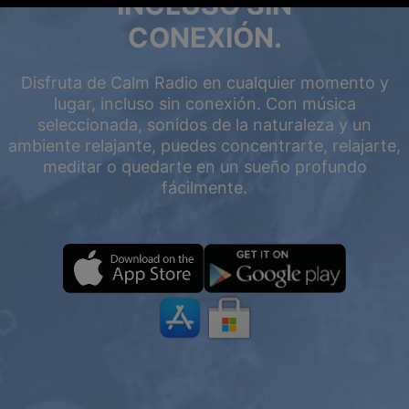
INCLUSO SIN
CONEXIÓN.
Disfruta de Calm Radio en cualquier momento y
lugar, incluso sin conexión. Con música
seleccionada, sonidos de la naturaleza y un
ambiente relajante, puedes concentrarte, relajarte,
meditar o quedarte en un sueño profundo
fácilmente.