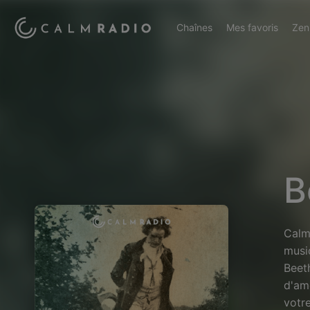
Chaînes
Mes favoris
Zen
B
Calm
musi
Beet
d'amé
votr