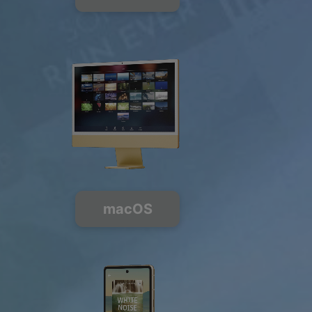
FREE
PREMIUM
macOS