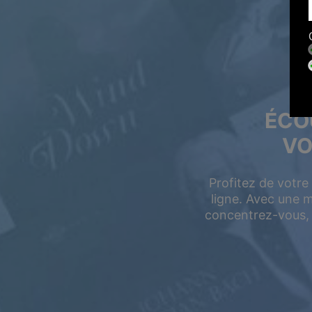
ÉCO
VO
Profitez de votr
ligne. Avec une 
concentrez-vous,
Offre d'ét
Jusqu'à 50 % de