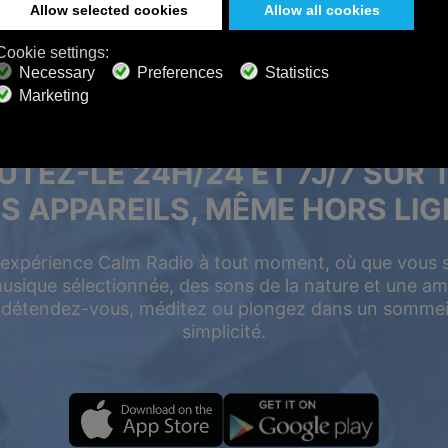
UTEZ-LE 24H/24 ET 7J/7 SUR 
S APPAREILS, MÊME HORS LIG
e expérience Calm Radio à tout moment, où que vous
musique sélectionnée, des sons de la nature et une am
 détendez-vous, méditez ou plongez dans un sommeil
simplicité.
é
 réduction