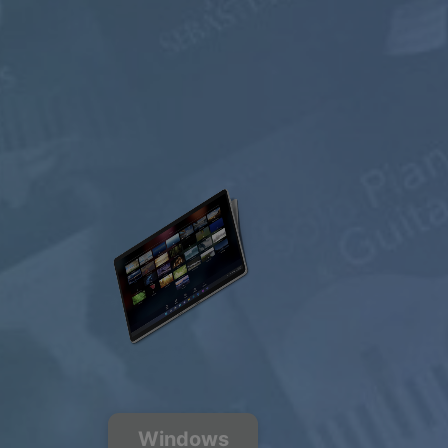
sur votre abon
GRATUIT
$0.00
USD / mois
Écoute
gratis
200+ Chaînes
de musique
Windows