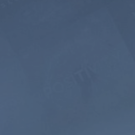
5 ANS
$399
$199.5
USD / 5 ans
équivaut à $
3.32
par
mois
S’abonner
re
Méditation
Sons
guidée
de la nature