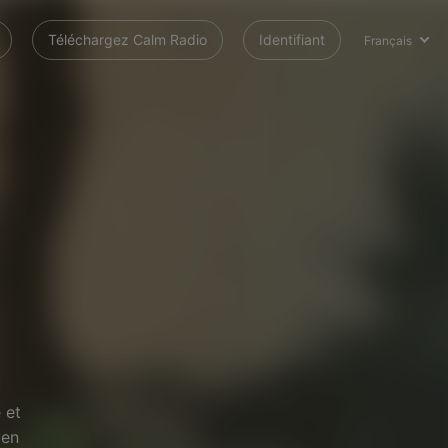
Téléchargez Calm Radio
Identifiant
Français
 et
ven