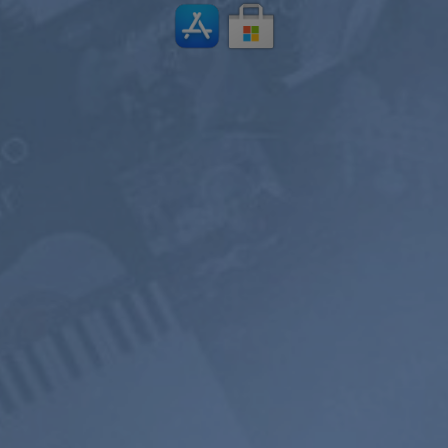
nement.
PREMIUM
2 ANS
D’UN AN
$119.98
$199
$71.98
$119.4
USD / an
USD / 2 ans
équivaut à $
5.99
par
équivaut à $
4.97
par
mois
mois
S’abonner
S’abonner
800+ Chaînes
Écoute sans
Paysage sono
de Musique
publicité
Mixeur