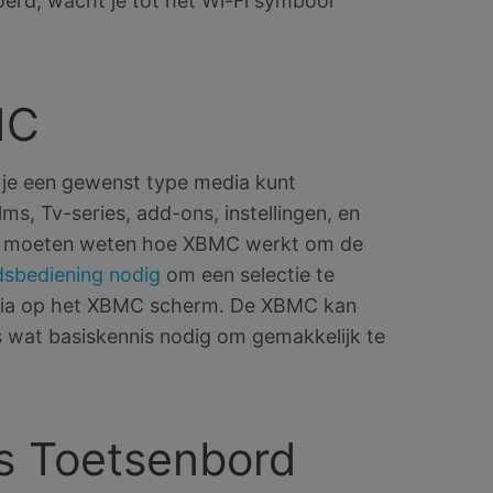
oerd, wacht je tot het Wi-Fi symbool
MC
je een gewenst type media kunt
s, Tv-series, add-ons, instellingen, en
e moeten weten hoe XBMC werkt om de
dsbediening nodig
om een selectie te
dia op het XBMC scherm. De XBMC kan
s wat basiskennis nodig om gemakkelijk te
s Toetsenbord