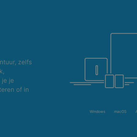
ntuur, zelfs
k,
je je
eren of in
Windows
macOS