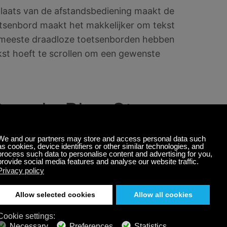
plaats van de afstandsbediening maakt de
tsenbord maakt het makkelijker om tekst
e meeste draadloze toetsenborden hebben
kst hoeft te scrollen om een gewenste
Google Play Store
diensten, en games voor de
Android TV
rp en Sony Android TV met hun smart TV
Google Play Store en Android TV vanaf
ontvangers. Gebruik maken van de
g.