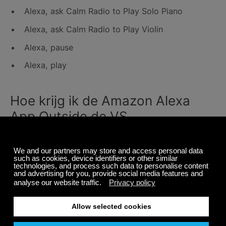
Alexa, ask Calm Radio to Play Solo Piano
Alexa, ask Calm Radio to Play Violin
Alexa, pause
Alexa, play
Hoe krijg ik de Amazon Alexa
App Outside de VS
Amazon heeft nog niet aangeboden voor de app
downloaden op vele niet - ons spelen winkels maar u
kunt het direct downloaden (hierna aangeduid als '
sideload het ') als een APK-bestand.
Bezoek deze pagina's van derden voor handige tips:
http://echoincanada.com/get-amazon-echo-app-