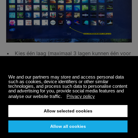
Kies één laag (maximaal 3 lagen kunnen één voor
één worden gekozen via de pagina NU SPELEN)
De gekozen laag wordt naast de muziek
afgespeeld. Het volume voor elke laag kan
worden geregeld via de volumepictogrammen
onder aan de pagina (laag / midden / hoog)
Pas de volume faders (schuifregelaars) van elke
laag naar keuze aan
Ga verder met het toevoegen van lagen (Natuur
Kanalen) en veel plezier!