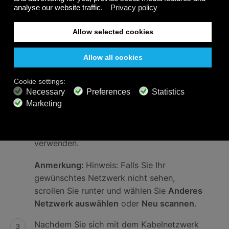
WLAN-Netzwerke in Ihrer Umgebung,
deren Netzwerkname übermittelt wird.
Während einige Netzwerke allen
offenstehen, benötigen andere ein
Kennwort, um sich zu verbinden.
Wählen Sie unter
Verfügbare Netzwerke
ein Drahtlosnetzwerk und geben Sie das
Passwort mit der Bildschirmtastatur ein
(falls benötigt). Sie können auch die
Tastatur der Fire TV Fernbedienungs-App
verwenden.
Anmerkung:
Hinweis: Falls Sie Ihr
gewünschtes Netzwerk nicht sehen,
scrollen Sie runter und wählen Sie
Anderes
Netzwerk auswählen
oder
Neu scannen
.
Nachdem Sie sich mit dem Kabelnetzwerk