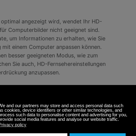
 optimal angezeigt wird, wendet Ihr HD-
 für Computerbilder nicht geeignet sind.
e, um Informationen zu erhalten, wie Sie
g mit einem Computer anpassen können.
inen besser geeigneten Modus, wie zum
chen Sie auch, HD-Fernsehereinstellungen
erdrückung anzupassen.
uf Ihren HD-Fernseher passt, können Sie
ild zu erhalten. Klicken Sie auf das
unter "Schreibtischgröße anpassen auf".
assen, füllt das Bild den Bildschirm des
 so optimal angzeigt wie auf Ihrem Mac-
can und Underscan
, und was Sie tun