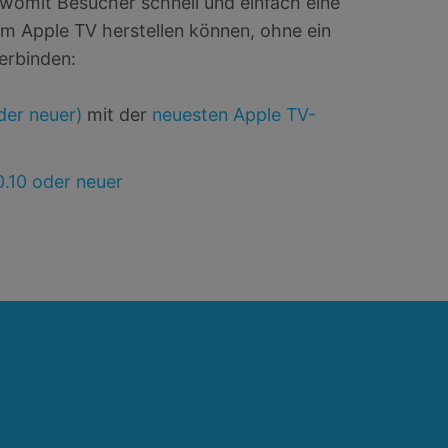
womit Besucher schnell und einfach eine
m Apple TV herstellen können, ohne ein
erbinden:
der neuer)
mit der
neuesten Apple TV-
.10 oder neuer