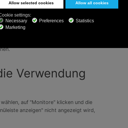
 Netzwerk ggf. stark ausgelastet oder es
rbindung aufrechtzuerhalten. Hier erfahren
heben
. Im Handbuch Ihres
 wie Sie eine stabile und schnelle
nnen.
 die Verwendung
wählen, auf "Monitore" klicken und die
üleiste anzeigen" nicht angezeigt wird,