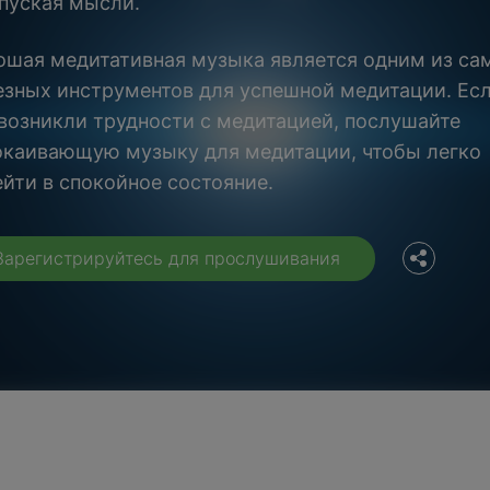
тпуская мысли.
ошая медитативная музыка является одним из са
езных инструментов для успешной медитации. Есл
 возникли трудности с медитацией, послушайте
Facebook
окаивающую музыку для медитации, чтобы легко
ейти в спокойное состояние.
Twitter
Зарегистрируйтесь для прослушивания