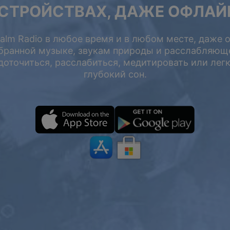
СТРОЙСТВАХ, ДАЖЕ ОФЛАЙ
жа
lm Radio в любое время и в любом месте, даже 
 50%
бранной музыке, звукам природы и расслабляющ
оточиться, расслабиться, медитировать или легк
глубокий сон.
ПРЕМИУМ
2 ГОДА
НА ОДИН
ГОД
$199
$119.98
$119.4
$71.98
USD / 2 года
USD / год
равно $
4.97
в месяц
равно $
5.99
в месяц
Подписаться
Подписаться