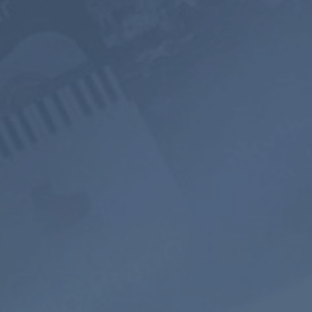
700+
Прослушивание
Звуковой пейз
музыкальных
без рекламы
Микшер
каналов