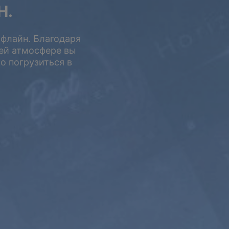
Н.
офлайн. Благодаря
ей атмосфере вы
о погрузиться в
5 ЛЕТ
$399
$199.5
USD / 5 лет
равно $
3.32
в месяц
Подписаться