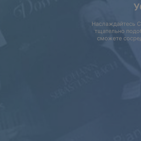
У
Летняя распрода
Наслаждайтесь Ca
Сэкономьте до
тщательно подо
сможете сосред
на подписке.
БЕСПЛАТНО
$0.00
USD / Месяц
Бесплатно