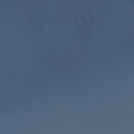
аж
Управляемая
Звуки
Медитация
Природы