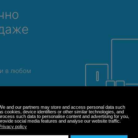
чно
 даже
 и в любом
вать или
Windows
macOS