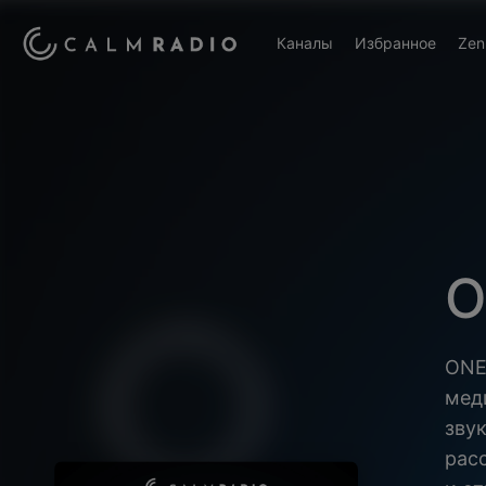
Каналы
Избранное
Zen
O
ONE
мед
зву
рас