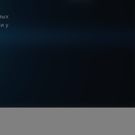
мых
и у