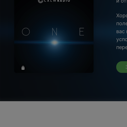
и о
Хор
пол
вас
усп
пер