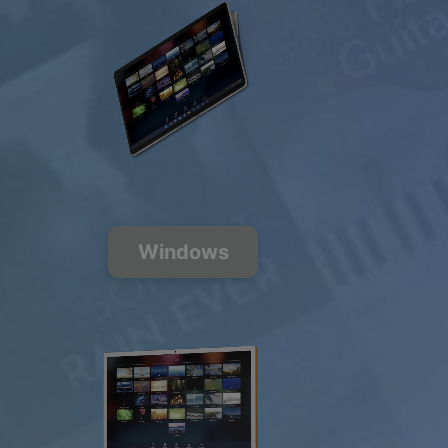
200+
музыкальных
каналов
FREE
PREMIUM
Windows