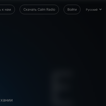
 к нам
Скачать Calm Radio
Войти
Русский
ыхании