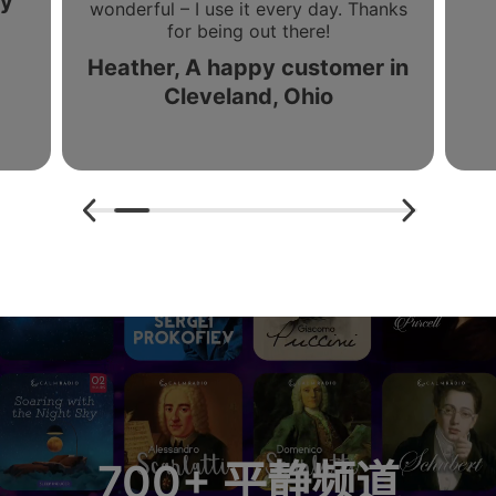
ny
wonderful – I use it every day. Thanks
for being out there!
Heather, A happy customer in
Cleveland, Ohio
700+ 平静频道