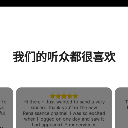
高级计划
700+ 音乐频道
无广告音乐
声景混音器
扩展播放列表
高清音频
获取优惠
我们的听众都很喜欢
 to
Hi there – Just wanted to send a very
T
we
sincere ‘thank you’ for the new
ful
Renaissance channel! I was so excited
when I logged on one day and saw it
had appeared. Your service is