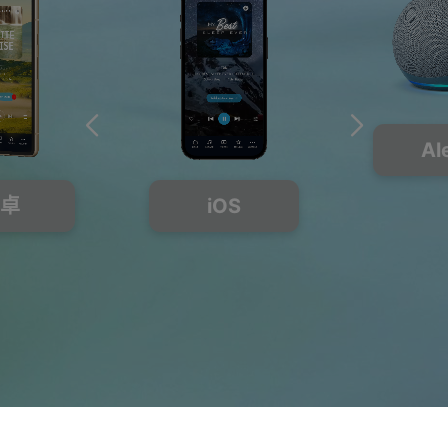
Al
卓
iOS