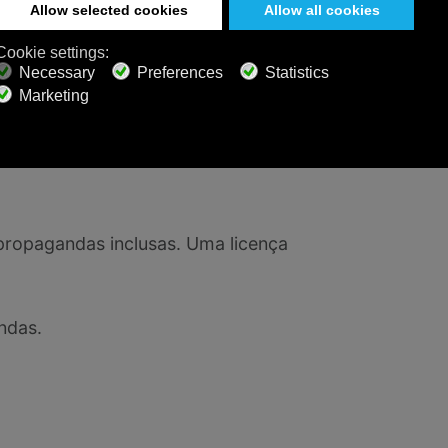
ntinuará ativa até que expire.
a
support@calmradio.com
e nós
ropagandas inclusas. Uma licença
ndas.