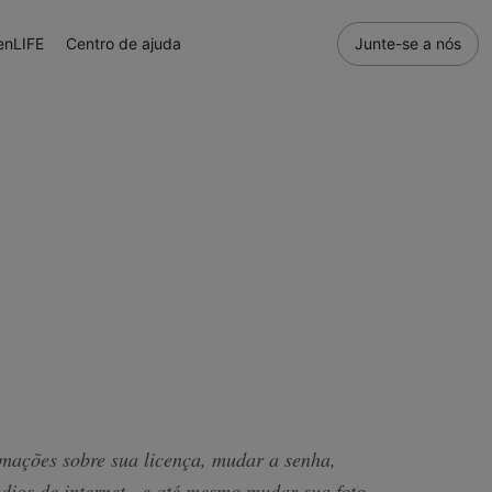
enLIFE
Centro de ajuda
Junte-se a nós
mações sobre sua licença, mudar a senha,
dios de internet...e até mesmo mudar sua foto