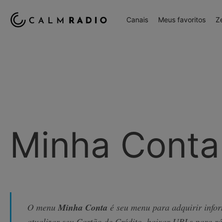
Canais
Meus favoritos
Z
Minha Conta
O menu
Minha Conta
é seu menu para adquirir infor
atualizar seu Cartão de Crédito, baixar URLs para rá