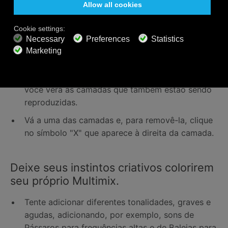
Natureza) e divirta-se!
Para remover uma camada:
Clique no símbolo de mais (+) (que agora vai
apresentar também um número de 1 a 3)
enquanto estiver reproduzindo sua música, e
você verá as camadas que também estão sendo
reproduzidas.
Vá a uma das camadas e, para removê-la, clique
no símbolo "X" que aparece à direita da camada.
Deixe seus instintos criativos colorirem
seu próprio Multimix.
Tente adicionar diferentes tonalidades, graves e
agudas, adicionando, por exemplo, sons de
Pássaros para frequências altas e de Baleias para