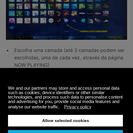
Escolha uma camada (até 3 camadas podem ser
escolhidas, uma de cada vez, através da página
NOW PLAYING)
A camada escolhida começará a tocar ao lado da
música. O volume de cada camada pode ser
controlado pelos ícones de volume na parte
inferior da página (Baixa / Média / Alta)
Ajuste os controles de volume para cada camada
para experimentar
Continue adicionando mais camadas (Canais da