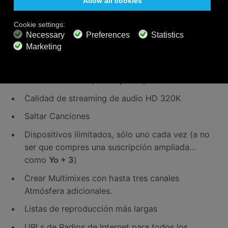
anuncios de por medio. Una suscripción Premium
tiene muchos beneficios para ti.
No hay interrupciones comerciales, nada de
anuncios
Escucha ilimitada, no hay tiempo límite
Calidad de streaming de audio HD 320K
Saltar Canciones
Dispositivos ilimitados, sólo uno cada vez (a no
ser que compres una suscripción ampliada…
como
Yo + 3
)
Crear Multimixes con hasta tres canales
Atmósfera adicionales.
Listas de reproducción más largas
URLs de Radios de Internet para todos los