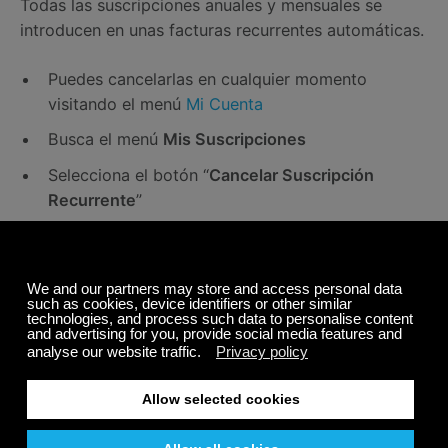
Todas las suscripciones anuales y mensuales se
introducen en unas facturas recurrentes automáticas.
Puedes cancelarlas en cualquier momento
visitando el menú
Mi Cuenta
Busca el menú
Mis Suscripciones
Selecciona el botón “
Cancelar Suscripción
Recurrente
”
Tu suscripción no se renovará más pero
continuará activa hasta que expire.
También puedes enviarnos un email a
support@calmradio.com
y cancelaremos tu
suscripción recurrente por ti.
Beneficios de los Suscriptores
Escuchar Calm Radio es gratis pero conlleva