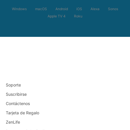
Windows
macOS
Android
iOS
Alexa
Sonos
Apple TV 4
Roku
Soporte
Suscribirse
Contáctenos
Tarjeta de Regalo
ZenLife