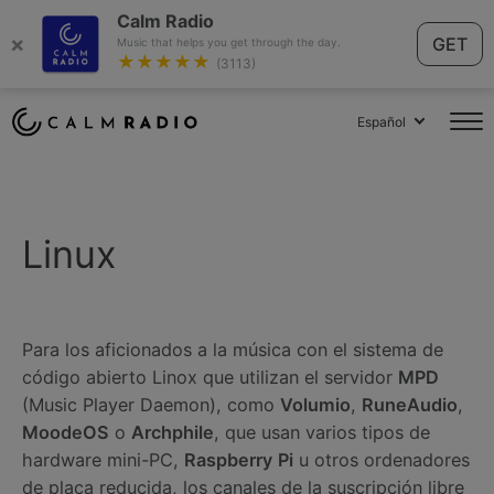
Calm Radio
×
GET
Music that helps you get through the day.
★★★★★
(3113)
Español
Linux
Para los aficionados a la música con el sistema de
código abierto Linox que utilizan el servidor
MPD
(Music Player Daemon), como
Volumio
,
RuneAudio
,
MoodeOS
o
Archphile
, que usan varios tipos de
hardware mini-PC,
Raspberry
Pi
u otros ordenadores
de placa reducida, los canales de la suscripción libre