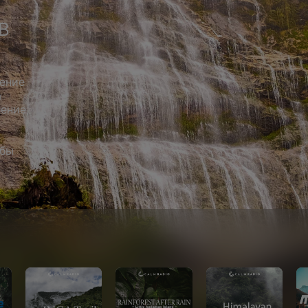
В
ение
а
ение,
о
обы