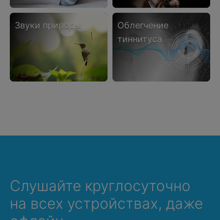
звуки природы
облегчение
тиннитуса
Слушайте круглосуточно
на всех устройствах, даже