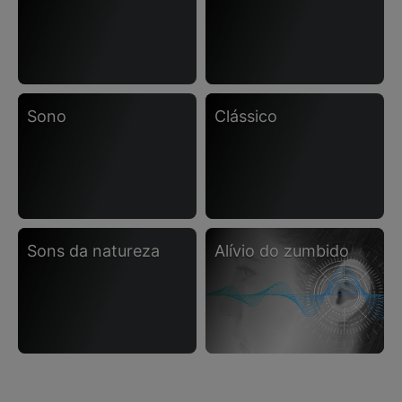
sono
clássico
sons da natureza
alívio do zumbido