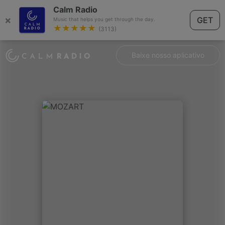
Calm Radio
×
GET
Music that helps you get through the day.
★★★★★
(3113)
Baixe nosso aplicativo