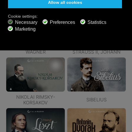
CHOPIN
BRAHMS
WAGNER
STRAUSS II, JOHANN
NIKOLAI RIMSKY-
SIBELIUS
KORSAKOV