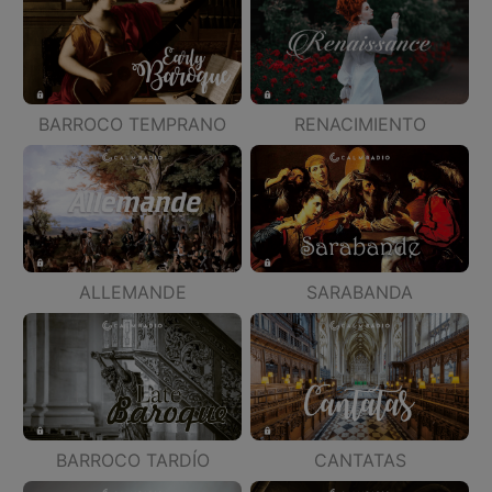
BARROCO TEMPRANO
RENACIMIENTO
ALLEMANDE
SARABANDA
BARROCO TARDÍO
CANTATAS