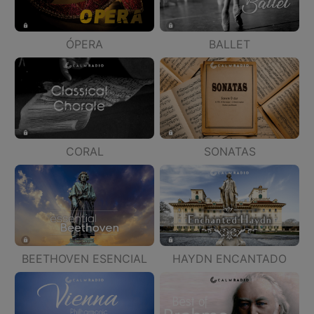
ÓPERA
BALLET
CORAL
SONATAS
BEETHOVEN ESENCIAL
HAYDN ENCANTADO