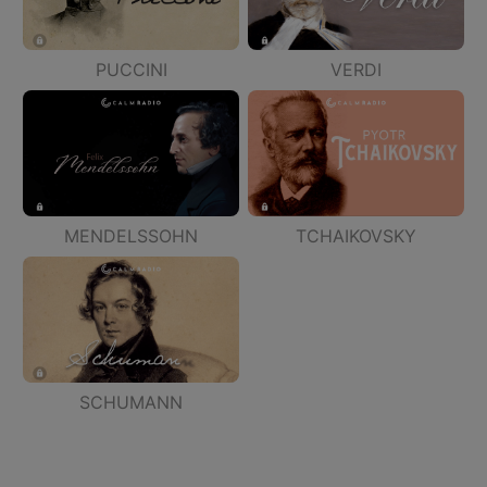
PUCCINI
VERDI
MENDELSSOHN
TCHAIKOVSKY
SCHUMANN