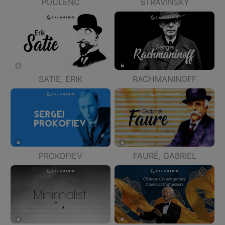
POULENC
STRAVINSKY
SATIE, ERIK
RACHMANINOFF
PROKOFIEV
FAURÉ, GABRIEL