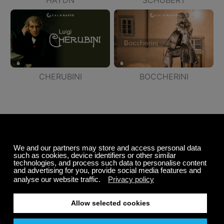
HAYDN
SCHUBERT
CHERUBINI
BOCCHERINI
Compositores - Período romántico (1780 -
1910)