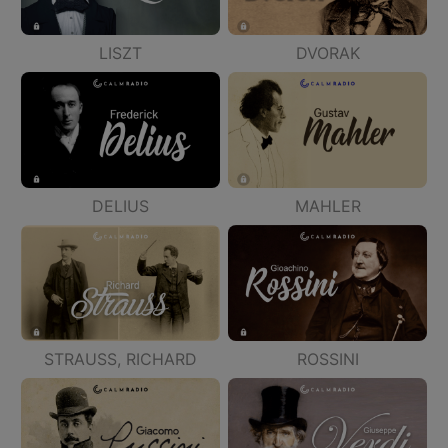
LISZT
DVORAK
DELIUS
MAHLER
STRAUSS, RICHARD
ROSSINI