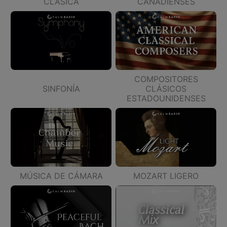
CLÁSICA
CANADIENSES
COMPOSITORES
SINFONÍA
CLÁSICOS
ESTADOUNIDENSES
MÚSICA DE CÁMARA
MOZART LIGERO