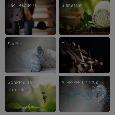
fácil escucha
bienestar
sueño
clásica
sonidos de la
alivio del tinnitus
naturaleza