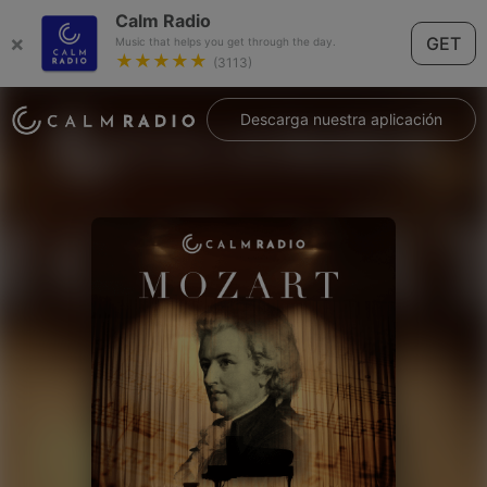
Calm Radio
×
GET
Music that helps you get through the day.
★★★★★
(3113)
Descarga nuestra aplicación