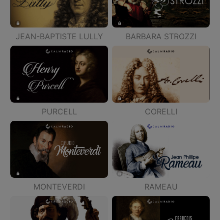
JEAN-BAPTISTE LULLY
BARBARA STROZZI
PURCELL
CORELLI
MONTEVERDI
RAMEAU