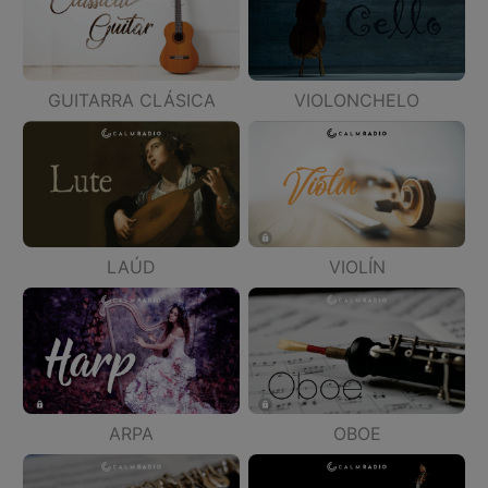
GUITARRA CLÁSICA
VIOLONCHELO
LAÚD
VIOLÍN
ARPA
OBOE